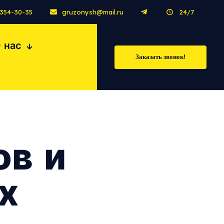
 354-30-35
gruzonysh@mail.ru
24/7
 нас
Заказать звонок!
ов и
х