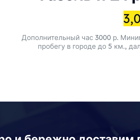
3,
Дополнительный час 3000 р. Миним
пробегу в городе до 5 км., да
ро и бережно доставим г