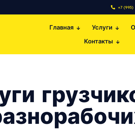
+7 (995)
Главная
Услуги
О
Контакты
уги грузчик
разнорабочи