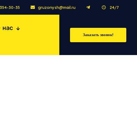
 354-30-35
gruzonysh@mail.ru
24/7
 нас
Заказать звонок!