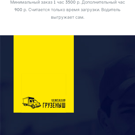
Минимальный заказ 1 час 3500 р. Дополнительный час
900 р. Считается только время загрузки. Водитель
выгружает сам.